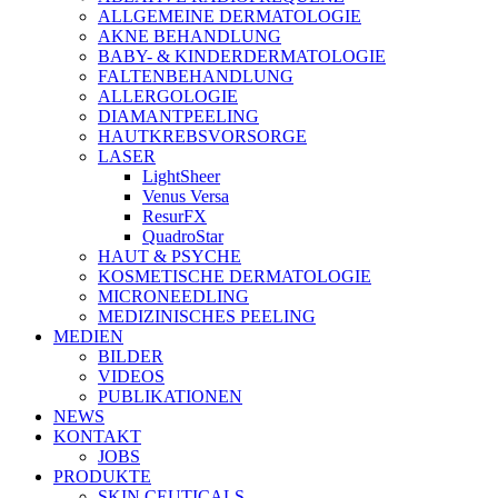
ALLGEMEINE DERMATOLOGIE
AKNE BEHANDLUNG
BABY- & KINDERDERMATOLOGIE
FALTENBEHANDLUNG
ALLERGOLOGIE
DIAMANTPEELING
HAUTKREBSVORSORGE
LASER
LightSheer
Venus Versa
ResurFX
QuadroStar
HAUT & PSYCHE
KOSMETISCHE DERMATOLOGIE
MICRONEEDLING
MEDIZINISCHES PEELING
MEDIEN
BILDER
VIDEOS
PUBLIKATIONEN
NEWS
KONTAKT
JOBS
PRODUKTE
SKIN CEUTICALS