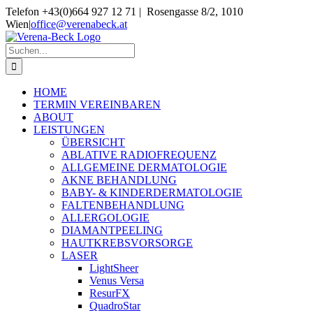
Skip
Telefon +43(0)664 927 12 71 | Rosengasse 8/2, 1010
to
Wien
|
office@verenabeck.at
content
Suche
nach:
HOME
TERMIN VEREINBAREN
ABOUT
LEISTUNGEN
ÜBERSICHT
ABLATIVE RADIOFREQUENZ
ALLGEMEINE DERMATOLOGIE
AKNE BEHANDLUNG
BABY- & KINDERDERMATOLOGIE
FALTENBEHANDLUNG
ALLERGOLOGIE
DIAMANTPEELING
HAUTKREBSVORSORGE
LASER
LightSheer
Venus Versa
ResurFX
QuadroStar