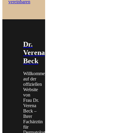
vereinbaren
Dr.
Verena
Beck
Willkommen
auf der
offiziellen
Website
von
Frau Dr.
Verena
Beck –
Ihrer
Fachärztin
für
Dermatologie