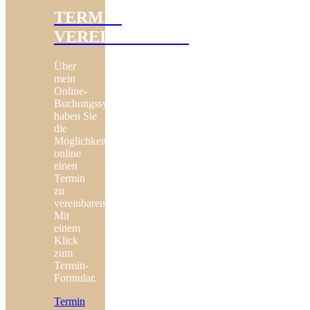
TERMIN
VEREINBARUNG
Über
mein
Online-
Buchungssystem
haben Sie
die
Möglichkeit
online
einen
Termin
zu
vereinbaren!
Mit
einem
Klick
zum
Termin-
Formular.
Termin