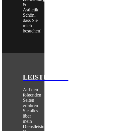
&
Ästhetik.
Schön,
dass Sie
mich
besuchen!
LEISTUNGEN
Auf den
folgenden
Seiten
erfahren
Sie alles
über
mein
Dienstleistungsangebot.