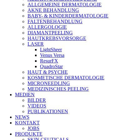
ALLGEMEINE DERMATOLOGIE
AKNE BEHANDLUNG
BABY- & KINDERDERMATOLOGIE
FALTENBEHANDLUNG
ALLERGOLOGIE
DIAMANTPEELING
HAUTKREBSVORSORGE
LASER
LightSheer
Venus Versa
ResurFX
QuadroStar
HAUT & PSYCHE
KOSMETISCHE DERMATOLOGIE
MICRONEEDLING
MEDIZINISCHES PEELING
MEDIEN
BILDER
VIDEOS
PUBLIKATIONEN
NEWS
KONTAKT
JOBS
PRODUKTE
SKIN CEUTICALS