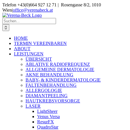
Skip
Telefon +43(0)664 927 12 71 | Rosengasse 8/2, 1010
to
Wien
|
office@verenabeck.at
content
Suche
nach:
HOME
TERMIN VEREINBAREN
ABOUT
LEISTUNGEN
ÜBERSICHT
ABLATIVE RADIOFREQUENZ
ALLGEMEINE DERMATOLOGIE
AKNE BEHANDLUNG
BABY- & KINDERDERMATOLOGIE
FALTENBEHANDLUNG
ALLERGOLOGIE
DIAMANTPEELING
HAUTKREBSVORSORGE
LASER
LightSheer
Venus Versa
ResurFX
QuadroStar