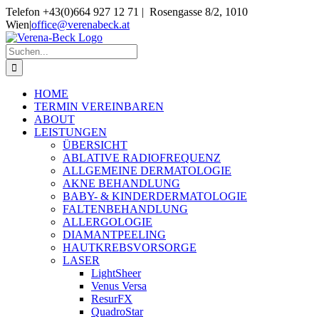
Skip
Telefon +43(0)664 927 12 71 | Rosengasse 8/2, 1010
to
Wien
|
office@verenabeck.at
content
Suche
nach:
HOME
TERMIN VEREINBAREN
ABOUT
LEISTUNGEN
ÜBERSICHT
ABLATIVE RADIOFREQUENZ
ALLGEMEINE DERMATOLOGIE
AKNE BEHANDLUNG
BABY- & KINDERDERMATOLOGIE
FALTENBEHANDLUNG
ALLERGOLOGIE
DIAMANTPEELING
HAUTKREBSVORSORGE
LASER
LightSheer
Venus Versa
ResurFX
QuadroStar