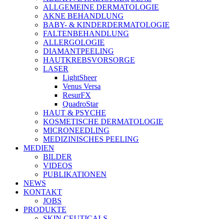
ALLGEMEINE DERMATOLOGIE
AKNE BEHANDLUNG
BABY- & KINDERDERMATOLOGIE
FALTENBEHANDLUNG
ALLERGOLOGIE
DIAMANTPEELING
HAUTKREBSVORSORGE
LASER
LightSheer
Venus Versa
ResurFX
QuadroStar
HAUT & PSYCHE
KOSMETISCHE DERMATOLOGIE
MICRONEEDLING
MEDIZINISCHES PEELING
MEDIEN
BILDER
VIDEOS
PUBLIKATIONEN
NEWS
KONTAKT
JOBS
PRODUKTE
SKIN CEUTICALS