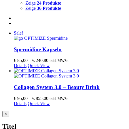
Zeige
24 Produkte
Zeige
36 Produkte
Sale!
Spermidine Kapseln
Preisspanne:
€
85,00
–
€
240,80
inkl. MWSt.
€ 85,00
Details
Quick View
bis
€ 240,80
Collagen System 3.0 – Beauty Drink
Preisspanne:
€
95,00
–
€
855,00
inkl. MWSt.
€ 95,00
Details
Quick View
bis
€ 855,00
Close
×
product
quick
Titel
view