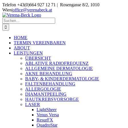
Skip
Telefon +43(0)664 927 12 71 | Rosengasse 8/2, 1010
to
Wien
|
office@verenabeck.at
content
Suche
nach:
HOME
TERMIN VEREINBAREN
ABOUT
LEISTUNGEN
ÜBERSICHT
ABLATIVE RADIOFREQUENZ
ALLGEMEINE DERMATOLOGIE
AKNE BEHANDLUNG
BABY- & KINDERDERMATOLOGIE
FALTENBEHANDLUNG
ALLERGOLOGIE
DIAMANTPEELING
HAUTKREBSVORSORGE
LASER
LightSheer
Venus Versa
ResurFX
QuadroStar