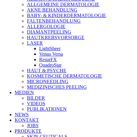
ALLGEMEINE DERMATOLOGIE
AKNE BEHANDLUNG
BABY- & KINDERDERMATOLOGIE
FALTENBEHANDLUNG
ALLERGOLOGIE
DIAMANTPEELING
HAUTKREBSVORSORGE
LASER
LightSheer
Venus Versa
ResurFX
QuadroStar
HAUT & PSYCHE
KOSMETISCHE DERMATOLOGIE
MICRONEEDLING
MEDIZINISCHES PEELING
MEDIEN
BILDER
VIDEOS
PUBLIKATIONEN
NEWS
KONTAKT
JOBS
PRODUKTE
SKIN CEUTICALS