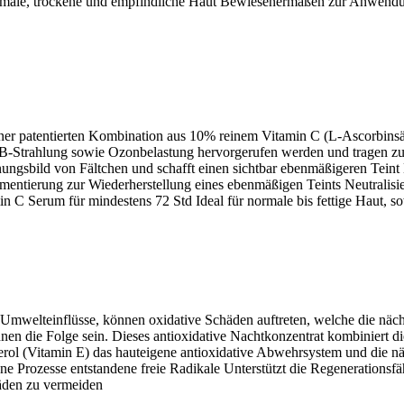
normale, trockene und empfindliche Haut Bewiesenermaßen zur Anwend
einer patentierten Kombination aus 10% reinem Vitamin C (L-Ascorbinsä
trahlung sowie Ozonbelastung hervorgerufen werden und tragen zur vo
ungsbild von Fältchen und schafft einen sichtbar ebenmäßigeren Teint N
entierung zur Wiederherstellung eines ebenmäßigen Teints Neutralisiert
C Serum für mindestens 72 Std Ideal für normale bis fettige Haut, so
welteinflüsse, können oxidative Schäden auftreten, welche die nächt
nnen die Folge sein. Dieses antioxidative Nachtkonzentrat kombiniert 
l (Vitamin E) das hauteigene antioxidative Abwehrsystem und die nächt
e Prozesse entstandene freie Radikale Unterstützt die Regenerationsf
häden zu vermeiden