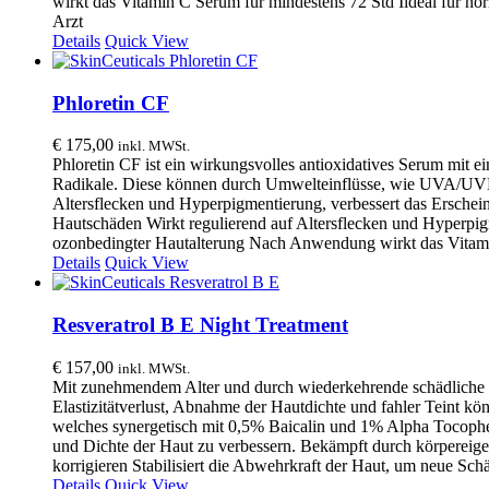
wirkt das Vitamin C Serum für mindestens 72 Std Iideal für 
Arzt
Details
Quick View
Phloretin CF
€
175,00
inkl. MWSt.
Phloretin CF ist ein wirkungsvolles antioxidatives Serum mit 
Radikale. Diese können durch Umwelteinflüsse, wie UVA/UVB-S
Altersflecken und Hyperpigmentierung, verbessert das Erschein
Hautschäden Wirkt regulierend auf Altersflecken und Hyperpigm
ozonbedingter Hautalterung Nach Anwendung wirkt das Vitamin 
Details
Quick View
Resveratrol B E Night Treatment
€
157,00
inkl. MWSt.
Mit zunehmendem Alter und durch wiederkehrende schädliche Um
Elastizitätverlust, Abnahme der Hautdichte und fahler Teint kö
welches synergetisch mit 0,5% Baicalin und 1% Alpha Tocophero
und Dichte der Haut zu verbessern. Bekämpft durch körpereigen
korrigieren Stabilisiert die Abwehrkraft der Haut, um neue Sc
Details
Quick View