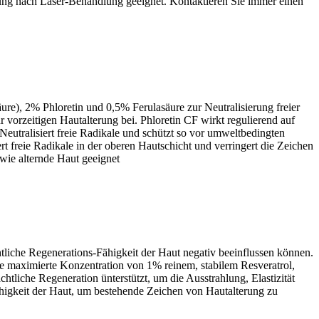
ung nach Laser-Behandlung geeignet. Kontaktieren Sie immer einen
ure), 2% Phloretin und 0,5% Ferulasäure zur Neutralisierung freier
rzeitigen Hautalterung bei. Phloretin CF wirkt regulierend auf
eutralisiert freie Radikale und schützt so vor umweltbedingten
 freie Radikale in der oberen Hautschicht und verringert die Zeichen
wie alternde Haut geeignet
liche Regenerations-Fähigkeit der Haut negativ beeinflussen können.
die maximierte Konzentration von 1% reinem, stabilem Resveratrol,
liche Regeneration ünterstützt, um die Ausstrahlung, Elastizität
ähigkeit der Haut, um bestehende Zeichen von Hautalterung zu