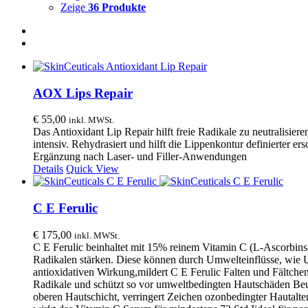
Zeige
36 Produkte
AOX Lips Repair
€
55,00
inkl. MWSt.
Das Antioxidant Lip Repair hilft freie Radikale zu neutralisier
intensiv. Rehydrasiert und hilft die Lippenkontur definierter 
Ergänzung nach Laser- und Filler-Anwendungen
Details
Quick View
C E Ferulic
€
175,00
inkl. MWSt.
C E Ferulic beinhaltet mit 15% reinem Vitamin C (L-Ascorbinsä
Radikalen stärken. Diese können durch Umwelteinflüsse, wie 
antioxidativen Wirkung,mildert C E Ferulic Falten und Fältchen,
Radikale und schützt so vor umweltbedingten Hautschäden Beugt 
oberen Hautschicht, verringert Zeichen ozonbedingter Hautal