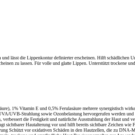
en und lässt die Lippenkontur definierter erscheinen. Hilft schädlichen
erscheinen zu lassen. Für volle und glatte Lippen. Unterstützt trockene
ure), 1% Vitamin E und 0,5% Ferulasäure mehrere synergistisch wirken
UVA/UVB-Strahlung sowie Ozonbelastung hervorgerufen werden und tra
 verbessert die Festigkeit und natürliche Ausstrahlung der Haut und verr
sichtbarer Hautalterung vor und hilft bereits sichtbare Zeichen wie Fal
terung Schützt vor oxidativen Schäden in den Hautzellen, die zu DNA