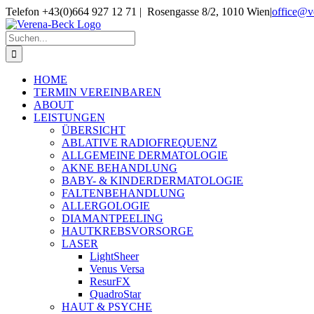
Skip
Telefon +43(0)664 927 12 71 | Rosengasse 8/2, 1010 Wien
|
office@v
to
content
Suche
nach:
HOME
TERMIN VEREINBAREN
ABOUT
LEISTUNGEN
ÜBERSICHT
ABLATIVE RADIOFREQUENZ
ALLGEMEINE DERMATOLOGIE
AKNE BEHANDLUNG
BABY- & KINDERDERMATOLOGIE
FALTENBEHANDLUNG
ALLERGOLOGIE
DIAMANTPEELING
HAUTKREBSVORSORGE
LASER
LightSheer
Venus Versa
ResurFX
QuadroStar
HAUT & PSYCHE