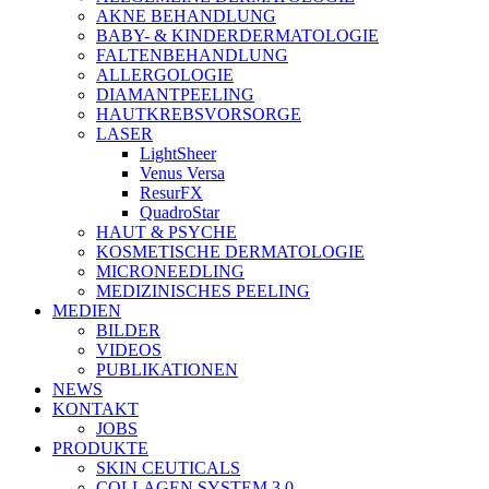
AKNE BEHANDLUNG
BABY- & KINDERDERMATOLOGIE
FALTENBEHANDLUNG
ALLERGOLOGIE
DIAMANTPEELING
HAUTKREBSVORSORGE
LASER
LightSheer
Venus Versa
ResurFX
QuadroStar
HAUT & PSYCHE
KOSMETISCHE DERMATOLOGIE
MICRONEEDLING
MEDIZINISCHES PEELING
MEDIEN
BILDER
VIDEOS
PUBLIKATIONEN
NEWS
KONTAKT
JOBS
PRODUKTE
SKIN CEUTICALS
COLLAGEN SYSTEM 3.0