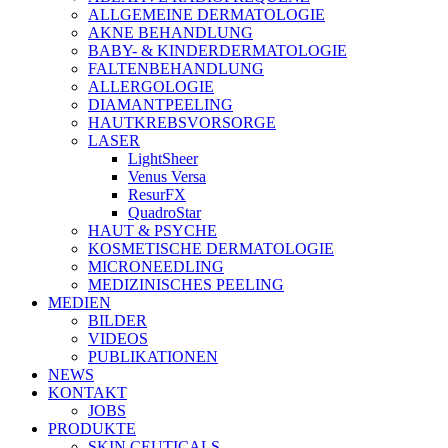
ALLGEMEINE DERMATOLOGIE
AKNE BEHANDLUNG
BABY- & KINDERDERMATOLOGIE
FALTENBEHANDLUNG
ALLERGOLOGIE
DIAMANTPEELING
HAUTKREBSVORSORGE
LASER
LightSheer
Venus Versa
ResurFX
QuadroStar
HAUT & PSYCHE
KOSMETISCHE DERMATOLOGIE
MICRONEEDLING
MEDIZINISCHES PEELING
MEDIEN
BILDER
VIDEOS
PUBLIKATIONEN
NEWS
KONTAKT
JOBS
PRODUKTE
SKIN CEUTICALS