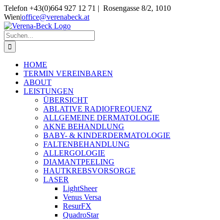
Skip
Telefon +43(0)664 927 12 71 | Rosengasse 8/2, 1010
to
Wien
|
office@verenabeck.at
content
Suche
nach:
HOME
TERMIN VEREINBAREN
ABOUT
LEISTUNGEN
ÜBERSICHT
ABLATIVE RADIOFREQUENZ
ALLGEMEINE DERMATOLOGIE
AKNE BEHANDLUNG
BABY- & KINDERDERMATOLOGIE
FALTENBEHANDLUNG
ALLERGOLOGIE
DIAMANTPEELING
HAUTKREBSVORSORGE
LASER
LightSheer
Venus Versa
ResurFX
QuadroStar