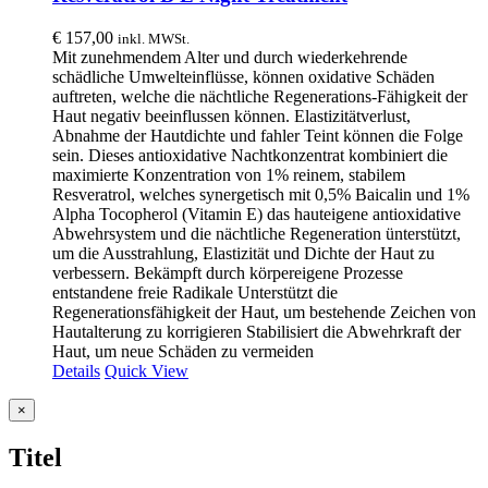
€
157,00
inkl. MWSt.
Mit zunehmendem Alter und durch wiederkehrende
schädliche Umwelteinflüsse, können oxidative Schäden
auftreten, welche die nächtliche Regenerations-Fähigkeit der
Haut negativ beeinflussen können. Elastizitätverlust,
Abnahme der Hautdichte und fahler Teint können die Folge
sein. Dieses antioxidative Nachtkonzentrat kombiniert die
maximierte Konzentration von 1% reinem, stabilem
Resveratrol, welches synergetisch mit 0,5% Baicalin und 1%
Alpha Tocopherol (Vitamin E) das hauteigene antioxidative
Abwehrsystem und die nächtliche Regeneration ünterstützt,
um die Ausstrahlung, Elastizität und Dichte der Haut zu
verbessern. Bekämpft durch körpereigene Prozesse
entstandene freie Radikale Unterstützt die
Regenerationsfähigkeit der Haut, um bestehende Zeichen von
Hautalterung zu korrigieren Stabilisiert die Abwehrkraft der
Haut, um neue Schäden zu vermeiden
Details
Quick View
Close
×
product
quick
Titel
view