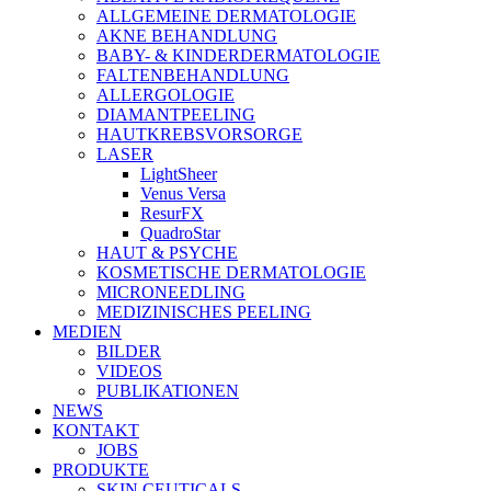
ALLGEMEINE DERMATOLOGIE
AKNE BEHANDLUNG
BABY- & KINDERDERMATOLOGIE
FALTENBEHANDLUNG
ALLERGOLOGIE
DIAMANTPEELING
HAUTKREBSVORSORGE
LASER
LightSheer
Venus Versa
ResurFX
QuadroStar
HAUT & PSYCHE
KOSMETISCHE DERMATOLOGIE
MICRONEEDLING
MEDIZINISCHES PEELING
MEDIEN
BILDER
VIDEOS
PUBLIKATIONEN
NEWS
KONTAKT
JOBS
PRODUKTE
SKIN CEUTICALS