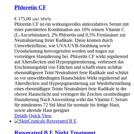
Phloretin CF
€
175,00
inkl. MWSt.
Phloretin CF ist ein wirkungsvolles antioxidatives Serum mit
einer patentierten Kombination aus 10% reinem Vitamin C
(L-Ascorbinsäure), 2% Phloretin und 0,5% Ferulasäure zur
Neutralisierung freier Radikale. Diese können durch
Umwelteinflüsse, wie UVA/UVB-Strahlung sowie
Ozonbelastung hervorgerufen werden und tragen zur
vorzeitigen Hautalterung bei. Phloretin CF wirkt regulierend
auf Altersflecken und Hyperpigmentierung, verbessert das
Erscheinungsbild von Fältchen und schafft einen sichtbar
ebenmäßigeren Teint Neutralisiert freie Radikale und schützt
so vor umweltbedingten Hautschäden Wirkt regulierend auf
Altersflecken und Hyperpigmentierung zur Wiederherstellung
eines ebenmäßigen Teints Neutralisiert freie Radikale in der
oberen Hautschicht und verringert die Zeichen ozonbedingter
Hautalterung Nach Anwendung wirkt das Vitamin C Serum
für mindestens 72 Std Ideal für normale bis fettige Haut,
sowie alternde Haut geeignet
Details
Quick View
Resveratrol B E Night Treatment