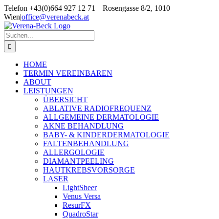
Skip
Telefon +43(0)664 927 12 71 | Rosengasse 8/2, 1010
to
Wien
|
office@verenabeck.at
content
Suche
nach:
HOME
TERMIN VEREINBAREN
ABOUT
LEISTUNGEN
ÜBERSICHT
ABLATIVE RADIOFREQUENZ
ALLGEMEINE DERMATOLOGIE
AKNE BEHANDLUNG
BABY- & KINDERDERMATOLOGIE
FALTENBEHANDLUNG
ALLERGOLOGIE
DIAMANTPEELING
HAUTKREBSVORSORGE
LASER
LightSheer
Venus Versa
ResurFX
QuadroStar