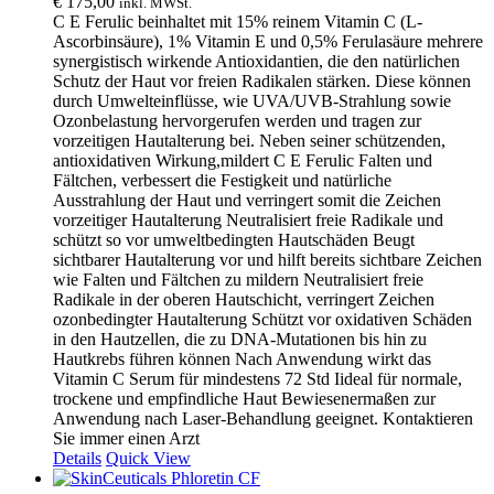
€
175,00
inkl. MWSt.
C E Ferulic beinhaltet mit 15% reinem Vitamin C (L-
Ascorbinsäure), 1% Vitamin E und 0,5% Ferulasäure mehrere
synergistisch wirkende Antioxidantien, die den natürlichen
Schutz der Haut vor freien Radikalen stärken. Diese können
durch Umwelteinflüsse, wie UVA/UVB-Strahlung sowie
Ozonbelastung hervorgerufen werden und tragen zur
vorzeitigen Hautalterung bei. Neben seiner schützenden,
antioxidativen Wirkung,mildert C E Ferulic Falten und
Fältchen, verbessert die Festigkeit und natürliche
Ausstrahlung der Haut und verringert somit die Zeichen
vorzeitiger Hautalterung Neutralisiert freie Radikale und
schützt so vor umweltbedingten Hautschäden Beugt
sichtbarer Hautalterung vor und hilft bereits sichtbare Zeichen
wie Falten und Fältchen zu mildern Neutralisiert freie
Radikale in der oberen Hautschicht, verringert Zeichen
ozonbedingter Hautalterung Schützt vor oxidativen Schäden
in den Hautzellen, die zu DNA-Mutationen bis hin zu
Hautkrebs führen können Nach Anwendung wirkt das
Vitamin C Serum für mindestens 72 Std Iideal für normale,
trockene und empfindliche Haut Bewiesenermaßen zur
Anwendung nach Laser-Behandlung geeignet. Kontaktieren
Sie immer einen Arzt
Details
Quick View