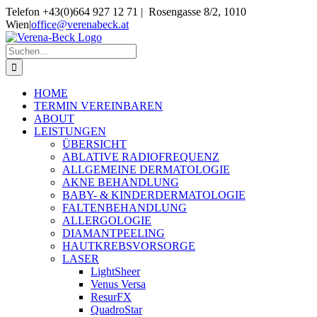
Skip
Telefon +43(0)664 927 12 71 | Rosengasse 8/2, 1010
to
Wien
|
office@verenabeck.at
content
Suche
nach:
HOME
TERMIN VEREINBAREN
ABOUT
LEISTUNGEN
ÜBERSICHT
ABLATIVE RADIOFREQUENZ
ALLGEMEINE DERMATOLOGIE
AKNE BEHANDLUNG
BABY- & KINDERDERMATOLOGIE
FALTENBEHANDLUNG
ALLERGOLOGIE
DIAMANTPEELING
HAUTKREBSVORSORGE
LASER
LightSheer
Venus Versa
ResurFX
QuadroStar