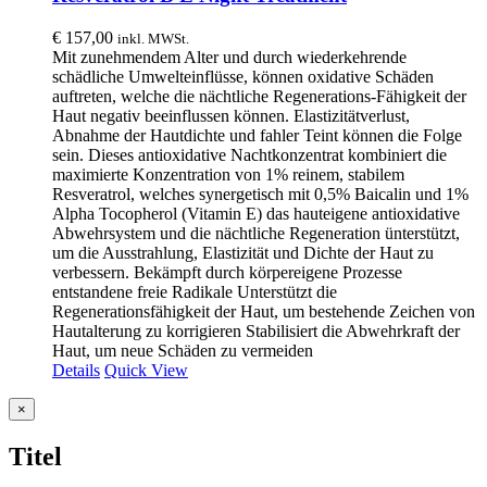
€
157,00
inkl. MWSt.
Mit zunehmendem Alter und durch wiederkehrende
schädliche Umwelteinflüsse, können oxidative Schäden
auftreten, welche die nächtliche Regenerations-Fähigkeit der
Haut negativ beeinflussen können. Elastizitätverlust,
Abnahme der Hautdichte und fahler Teint können die Folge
sein. Dieses antioxidative Nachtkonzentrat kombiniert die
maximierte Konzentration von 1% reinem, stabilem
Resveratrol, welches synergetisch mit 0,5% Baicalin und 1%
Alpha Tocopherol (Vitamin E) das hauteigene antioxidative
Abwehrsystem und die nächtliche Regeneration ünterstützt,
um die Ausstrahlung, Elastizität und Dichte der Haut zu
verbessern. Bekämpft durch körpereigene Prozesse
entstandene freie Radikale Unterstützt die
Regenerationsfähigkeit der Haut, um bestehende Zeichen von
Hautalterung zu korrigieren Stabilisiert die Abwehrkraft der
Haut, um neue Schäden zu vermeiden
Details
Quick View
Close
×
product
quick
Titel
view