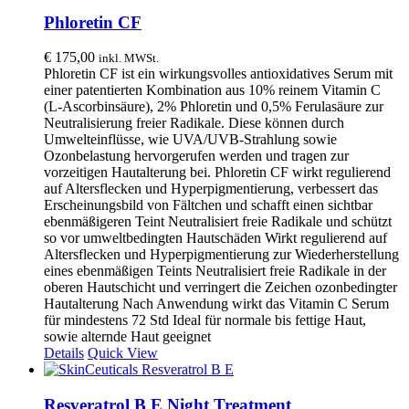
Phloretin CF
€
175,00
inkl. MWSt.
Phloretin CF ist ein wirkungsvolles antioxidatives Serum mit
einer patentierten Kombination aus 10% reinem Vitamin C
(L-Ascorbinsäure), 2% Phloretin und 0,5% Ferulasäure zur
Neutralisierung freier Radikale. Diese können durch
Umwelteinflüsse, wie UVA/UVB-Strahlung sowie
Ozonbelastung hervorgerufen werden und tragen zur
vorzeitigen Hautalterung bei. Phloretin CF wirkt regulierend
auf Altersflecken und Hyperpigmentierung, verbessert das
Erscheinungsbild von Fältchen und schafft einen sichtbar
ebenmäßigeren Teint Neutralisiert freie Radikale und schützt
so vor umweltbedingten Hautschäden Wirkt regulierend auf
Altersflecken und Hyperpigmentierung zur Wiederherstellung
eines ebenmäßigen Teints Neutralisiert freie Radikale in der
oberen Hautschicht und verringert die Zeichen ozonbedingter
Hautalterung Nach Anwendung wirkt das Vitamin C Serum
für mindestens 72 Std Ideal für normale bis fettige Haut,
sowie alternde Haut geeignet
Details
Quick View
Resveratrol B E Night Treatment