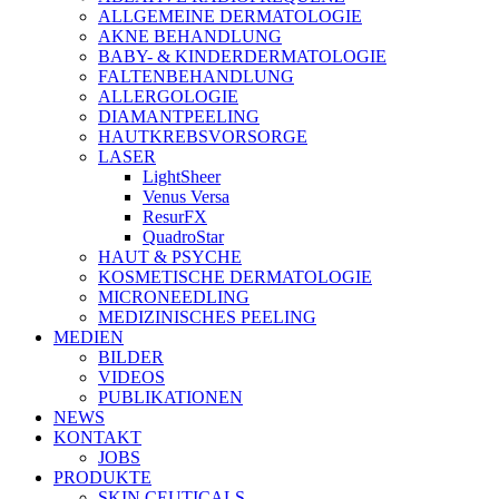
ALLGEMEINE DERMATOLOGIE
AKNE BEHANDLUNG
BABY- & KINDERDERMATOLOGIE
FALTENBEHANDLUNG
ALLERGOLOGIE
DIAMANTPEELING
HAUTKREBSVORSORGE
LASER
LightSheer
Venus Versa
ResurFX
QuadroStar
HAUT & PSYCHE
KOSMETISCHE DERMATOLOGIE
MICRONEEDLING
MEDIZINISCHES PEELING
MEDIEN
BILDER
VIDEOS
PUBLIKATIONEN
NEWS
KONTAKT
JOBS
PRODUKTE
SKIN CEUTICALS