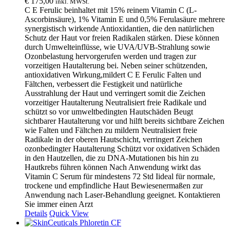
€
175,00
inkl. MWSt.
C E Ferulic beinhaltet mit 15% reinem Vitamin C (L-
Ascorbinsäure), 1% Vitamin E und 0,5% Ferulasäure mehrere
synergistisch wirkende Antioxidantien, die den natürlichen
Schutz der Haut vor freien Radikalen stärken. Diese können
durch Umwelteinflüsse, wie UVA/UVB-Strahlung sowie
Ozonbelastung hervorgerufen werden und tragen zur
vorzeitigen Hautalterung bei. Neben seiner schützenden,
antioxidativen Wirkung,mildert C E Ferulic Falten und
Fältchen, verbessert die Festigkeit und natürliche
Ausstrahlung der Haut und verringert somit die Zeichen
vorzeitiger Hautalterung Neutralisiert freie Radikale und
schützt so vor umweltbedingten Hautschäden Beugt
sichtbarer Hautalterung vor und hilft bereits sichtbare Zeichen
wie Falten und Fältchen zu mildern Neutralisiert freie
Radikale in der oberen Hautschicht, verringert Zeichen
ozonbedingter Hautalterung Schützt vor oxidativen Schäden
in den Hautzellen, die zu DNA-Mutationen bis hin zu
Hautkrebs führen können Nach Anwendung wirkt das
Vitamin C Serum für mindestens 72 Std Iideal für normale,
trockene und empfindliche Haut Bewiesenermaßen zur
Anwendung nach Laser-Behandlung geeignet. Kontaktieren
Sie immer einen Arzt
Details
Quick View