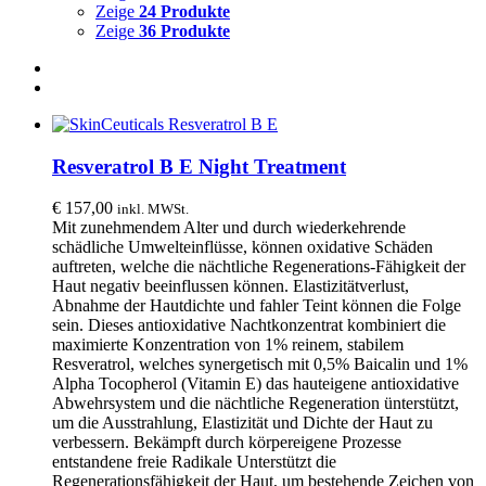
Zeige
24 Produkte
Zeige
36 Produkte
Resveratrol B E Night Treatment
€
157,00
inkl. MWSt.
Mit zunehmendem Alter und durch wiederkehrende
schädliche Umwelteinflüsse, können oxidative Schäden
auftreten, welche die nächtliche Regenerations-Fähigkeit der
Haut negativ beeinflussen können. Elastizitätverlust,
Abnahme der Hautdichte und fahler Teint können die Folge
sein. Dieses antioxidative Nachtkonzentrat kombiniert die
maximierte Konzentration von 1% reinem, stabilem
Resveratrol, welches synergetisch mit 0,5% Baicalin und 1%
Alpha Tocopherol (Vitamin E) das hauteigene antioxidative
Abwehrsystem und die nächtliche Regeneration ünterstützt,
um die Ausstrahlung, Elastizität und Dichte der Haut zu
verbessern. Bekämpft durch körpereigene Prozesse
entstandene freie Radikale Unterstützt die
Regenerationsfähigkeit der Haut, um bestehende Zeichen von