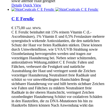
sowie alternde Haut geeignet
Details
Quick View
C E Ferulic
€
175,00
inkl. MWSt.
C E Ferulic beinhaltet mit 15% reinem Vitamin C (L-
Ascorbinsäure), 1% Vitamin E und 0,5% Ferulasäure mehrere
synergistisch wirkende Antioxidantien, die den natürlichen
Schutz der Haut vor freien Radikalen stärken. Diese können
durch Umwelteinflüsse, wie UVA/UVB-Strahlung sowie
Ozonbelastung hervorgerufen werden und tragen zur
vorzeitigen Hautalterung bei. Neben seiner schützenden,
antioxidativen Wirkung,mildert C E Ferulic Falten und
Fältchen, verbessert die Festigkeit und natürliche
Ausstrahlung der Haut und verringert somit die Zeichen
vorzeitiger Hautalterung Neutralisiert freie Radikale und
schützt so vor umweltbedingten Hautschäden Beugt
sichtbarer Hautalterung vor und hilft bereits sichtbare Zeichen
wie Falten und Fältchen zu mildern Neutralisiert freie
Radikale in der oberen Hautschicht, verringert Zeichen
ozonbedingter Hautalterung Schützt vor oxidativen Schäden
in den Hautzellen, die zu DNA-Mutationen bis hin zu
Hautkrebs führen können Nach Anwendung wirkt das