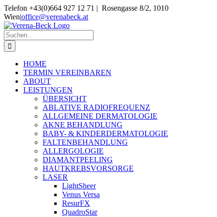
Skip
Telefon +43(0)664 927 12 71 | Rosengasse 8/2, 1010
to
Wien
|
office@verenabeck.at
content
Suche
nach:
HOME
TERMIN VEREINBAREN
ABOUT
LEISTUNGEN
ÜBERSICHT
ABLATIVE RADIOFREQUENZ
ALLGEMEINE DERMATOLOGIE
AKNE BEHANDLUNG
BABY- & KINDERDERMATOLOGIE
FALTENBEHANDLUNG
ALLERGOLOGIE
DIAMANTPEELING
HAUTKREBSVORSORGE
LASER
LightSheer
Venus Versa
ResurFX
QuadroStar