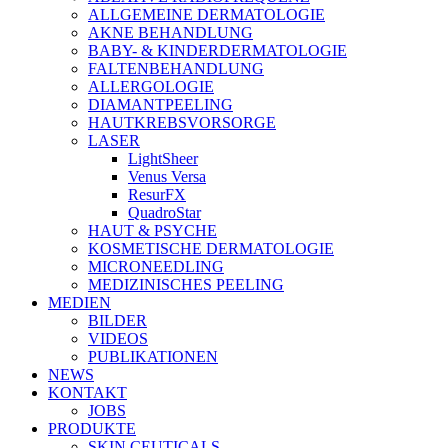
ALLGEMEINE DERMATOLOGIE
AKNE BEHANDLUNG
BABY- & KINDERDERMATOLOGIE
FALTENBEHANDLUNG
ALLERGOLOGIE
DIAMANTPEELING
HAUTKREBSVORSORGE
LASER
LightSheer
Venus Versa
ResurFX
QuadroStar
HAUT & PSYCHE
KOSMETISCHE DERMATOLOGIE
MICRONEEDLING
MEDIZINISCHES PEELING
MEDIEN
BILDER
VIDEOS
PUBLIKATIONEN
NEWS
KONTAKT
JOBS
PRODUKTE
SKIN CEUTICALS