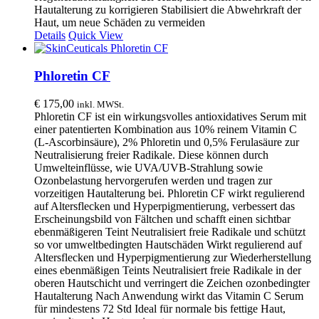
Hautalterung zu korrigieren Stabilisiert die Abwehrkraft der
Haut, um neue Schäden zu vermeiden
Details
Quick View
Phloretin CF
€
175,00
inkl. MWSt.
Phloretin CF ist ein wirkungsvolles antioxidatives Serum mit
einer patentierten Kombination aus 10% reinem Vitamin C
(L-Ascorbinsäure), 2% Phloretin und 0,5% Ferulasäure zur
Neutralisierung freier Radikale. Diese können durch
Umwelteinflüsse, wie UVA/UVB-Strahlung sowie
Ozonbelastung hervorgerufen werden und tragen zur
vorzeitigen Hautalterung bei. Phloretin CF wirkt regulierend
auf Altersflecken und Hyperpigmentierung, verbessert das
Erscheinungsbild von Fältchen und schafft einen sichtbar
ebenmäßigeren Teint Neutralisiert freie Radikale und schützt
so vor umweltbedingten Hautschäden Wirkt regulierend auf
Altersflecken und Hyperpigmentierung zur Wiederherstellung
eines ebenmäßigen Teints Neutralisiert freie Radikale in der
oberen Hautschicht und verringert die Zeichen ozonbedingter
Hautalterung Nach Anwendung wirkt das Vitamin C Serum
für mindestens 72 Std Ideal für normale bis fettige Haut,