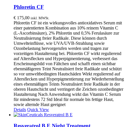
Phloretin CF
€
175,00
inkl. MWSt.
Phloretin CF ist ein wirkungsvolles antioxidatives Serum mit
einer patentierten Kombination aus 10% reinem Vitamin C
(L-Ascorbinsäure), 2% Phloretin und 0,5% Ferulasäure zur
Neutralisierung freier Radikale. Diese können durch
Umwelteinflüsse, wie UVA/UVB-Strahlung sowie
Ozonbelastung hervorgerufen werden und tragen zur
vorzeitigen Hautalterung bei. Phloretin CF wirkt regulierend
auf Altersflecken und Hyperpigmentierung, verbessert das
Erscheinungsbild von Fältchen und schafft einen sichtbar
ebenmäßigeren Teint Neutralisiert freie Radikale und schützt
so vor umweltbedingten Hautschäden Wirkt regulierend auf
Altersflecken und Hyperpigmentierung zur Wiederherstellung
eines ebenmäßigen Teints Neutralisiert freie Radikale in der
oberen Hautschicht und verringert die Zeichen ozonbedingter
Hautalterung Nach Anwendung wirkt das Vitamin C Serum
für mindestens 72 Std Ideal für normale bis fettige Haut,
sowie alternde Haut geeignet
Details
Quick View
Resveratrol B E Night Treatment