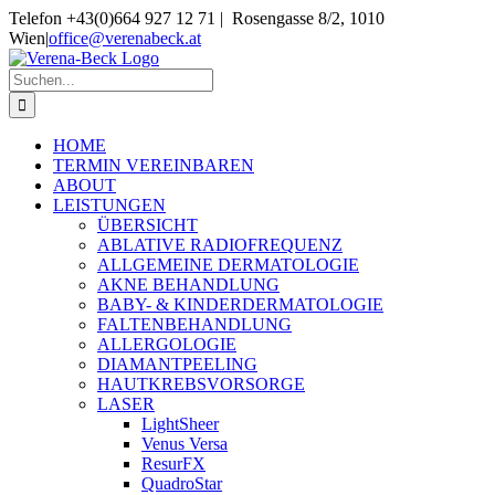
Skip
Telefon +43(0)664 927 12 71 | Rosengasse 8/2, 1010
to
Wien
|
office@verenabeck.at
content
Suche
nach:
HOME
TERMIN VEREINBAREN
ABOUT
LEISTUNGEN
ÜBERSICHT
ABLATIVE RADIOFREQUENZ
ALLGEMEINE DERMATOLOGIE
AKNE BEHANDLUNG
BABY- & KINDERDERMATOLOGIE
FALTENBEHANDLUNG
ALLERGOLOGIE
DIAMANTPEELING
HAUTKREBSVORSORGE
LASER
LightSheer
Venus Versa
ResurFX
QuadroStar