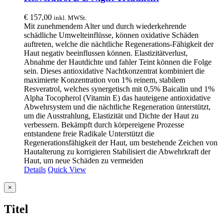
€
157,00
inkl. MWSt.
Mit zunehmendem Alter und durch wiederkehrende
schädliche Umwelteinflüsse, können oxidative Schäden
auftreten, welche die nächtliche Regenerations-Fähigkeit der
Haut negativ beeinflussen können. Elastizitätverlust,
Abnahme der Hautdichte und fahler Teint können die Folge
sein. Dieses antioxidative Nachtkonzentrat kombiniert die
maximierte Konzentration von 1% reinem, stabilem
Resveratrol, welches synergetisch mit 0,5% Baicalin und 1%
Alpha Tocopherol (Vitamin E) das hauteigene antioxidative
Abwehrsystem und die nächtliche Regeneration ünterstützt,
um die Ausstrahlung, Elastizität und Dichte der Haut zu
verbessern. Bekämpft durch körpereigene Prozesse
entstandene freie Radikale Unterstützt die
Regenerationsfähigkeit der Haut, um bestehende Zeichen von
Hautalterung zu korrigieren Stabilisiert die Abwehrkraft der
Haut, um neue Schäden zu vermeiden
Details
Quick View
Close
×
product
quick
Titel
view