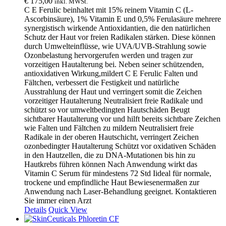
€
175,00
inkl. MWSt.
C E Ferulic beinhaltet mit 15% reinem Vitamin C (L-
Ascorbinsäure), 1% Vitamin E und 0,5% Ferulasäure mehrere
synergistisch wirkende Antioxidantien, die den natürlichen
Schutz der Haut vor freien Radikalen stärken. Diese können
durch Umwelteinflüsse, wie UVA/UVB-Strahlung sowie
Ozonbelastung hervorgerufen werden und tragen zur
vorzeitigen Hautalterung bei. Neben seiner schützenden,
antioxidativen Wirkung,mildert C E Ferulic Falten und
Fältchen, verbessert die Festigkeit und natürliche
Ausstrahlung der Haut und verringert somit die Zeichen
vorzeitiger Hautalterung Neutralisiert freie Radikale und
schützt so vor umweltbedingten Hautschäden Beugt
sichtbarer Hautalterung vor und hilft bereits sichtbare Zeichen
wie Falten und Fältchen zu mildern Neutralisiert freie
Radikale in der oberen Hautschicht, verringert Zeichen
ozonbedingter Hautalterung Schützt vor oxidativen Schäden
in den Hautzellen, die zu DNA-Mutationen bis hin zu
Hautkrebs führen können Nach Anwendung wirkt das
Vitamin C Serum für mindestens 72 Std Iideal für normale,
trockene und empfindliche Haut Bewiesenermaßen zur
Anwendung nach Laser-Behandlung geeignet. Kontaktieren
Sie immer einen Arzt
Details
Quick View