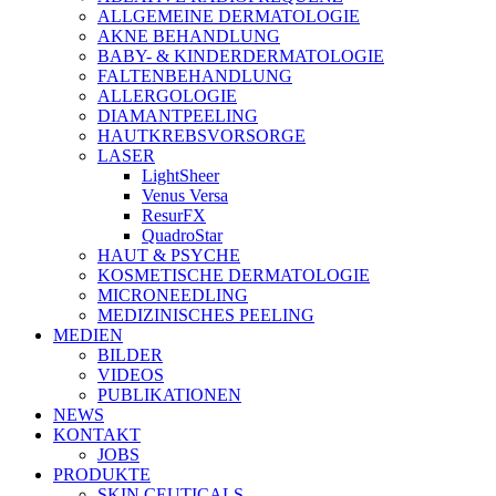
ALLGEMEINE DERMATOLOGIE
AKNE BEHANDLUNG
BABY- & KINDERDERMATOLOGIE
FALTENBEHANDLUNG
ALLERGOLOGIE
DIAMANTPEELING
HAUTKREBSVORSORGE
LASER
LightSheer
Venus Versa
ResurFX
QuadroStar
HAUT & PSYCHE
KOSMETISCHE DERMATOLOGIE
MICRONEEDLING
MEDIZINISCHES PEELING
MEDIEN
BILDER
VIDEOS
PUBLIKATIONEN
NEWS
KONTAKT
JOBS
PRODUKTE
SKIN CEUTICALS