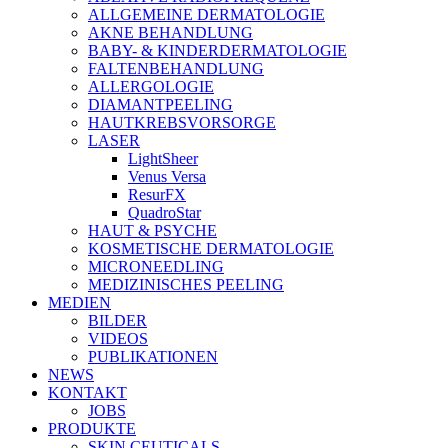
ALLGEMEINE DERMATOLOGIE
AKNE BEHANDLUNG
BABY- & KINDERDERMATOLOGIE
FALTENBEHANDLUNG
ALLERGOLOGIE
DIAMANTPEELING
HAUTKREBSVORSORGE
LASER
LightSheer
Venus Versa
ResurFX
QuadroStar
HAUT & PSYCHE
KOSMETISCHE DERMATOLOGIE
MICRONEEDLING
MEDIZINISCHES PEELING
MEDIEN
BILDER
VIDEOS
PUBLIKATIONEN
NEWS
KONTAKT
JOBS
PRODUKTE
SKIN CEUTICALS