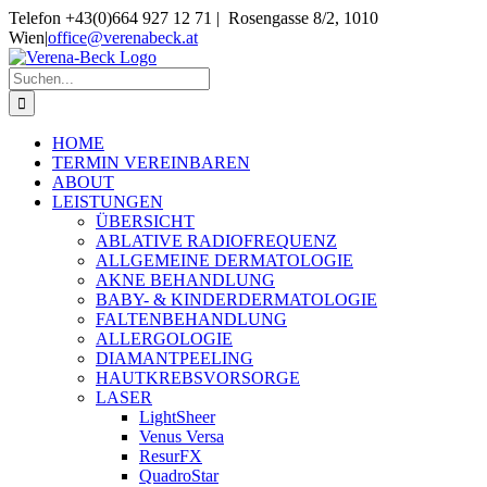
Skip
Telefon +43(0)664 927 12 71 | Rosengasse 8/2, 1010
to
Wien
|
office@verenabeck.at
content
Suche
nach:
HOME
TERMIN VEREINBAREN
ABOUT
LEISTUNGEN
ÜBERSICHT
ABLATIVE RADIOFREQUENZ
ALLGEMEINE DERMATOLOGIE
AKNE BEHANDLUNG
BABY- & KINDERDERMATOLOGIE
FALTENBEHANDLUNG
ALLERGOLOGIE
DIAMANTPEELING
HAUTKREBSVORSORGE
LASER
LightSheer
Venus Versa
ResurFX
QuadroStar