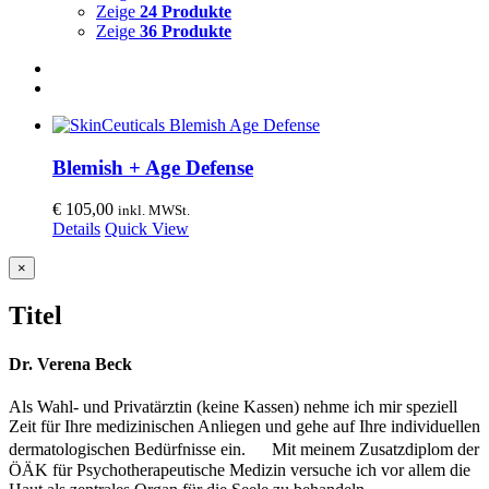
Zeige
24 Produkte
Zeige
36 Produkte
Blemish + Age Defense
€
105,00
inkl. MWSt.
Details
Quick View
Close
×
product
quick
Titel
view
Dr. Verena Beck
Als Wahl- und Privatärztin (keine Kassen) nehme ich mir speziell
Zeit für Ihre medizinischen Anliegen und gehe auf Ihre individuellen
dermatologischen Bedürfnisse ein. Mit meinem Zusatzdiplom der
ÖÄK für Psychotherapeutische Medizin versuche ich vor allem die