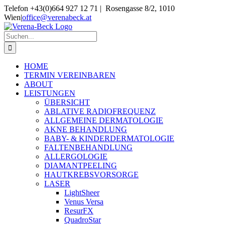
Skip
Telefon +43(0)664 927 12 71 | Rosengasse 8/2, 1010
to
Wien
|
office@verenabeck.at
content
Suche
nach:
HOME
TERMIN VEREINBAREN
ABOUT
LEISTUNGEN
ÜBERSICHT
ABLATIVE RADIOFREQUENZ
ALLGEMEINE DERMATOLOGIE
AKNE BEHANDLUNG
BABY- & KINDERDERMATOLOGIE
FALTENBEHANDLUNG
ALLERGOLOGIE
DIAMANTPEELING
HAUTKREBSVORSORGE
LASER
LightSheer
Venus Versa
ResurFX
QuadroStar