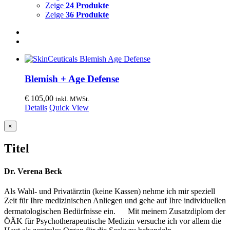
Zeige
24 Produkte
Zeige
36 Produkte
Blemish + Age Defense
€
105,00
inkl. MWSt.
Details
Quick View
Close
×
product
quick
Titel
view
Dr. Verena Beck
Als Wahl- und Privatärztin (keine Kassen) nehme ich mir speziell
Zeit für Ihre medizinischen Anliegen und gehe auf Ihre individuellen
dermatologischen Bedürfnisse ein. Mit meinem Zusatzdiplom der
ÖÄK für Psychotherapeutische Medizin versuche ich vor allem die