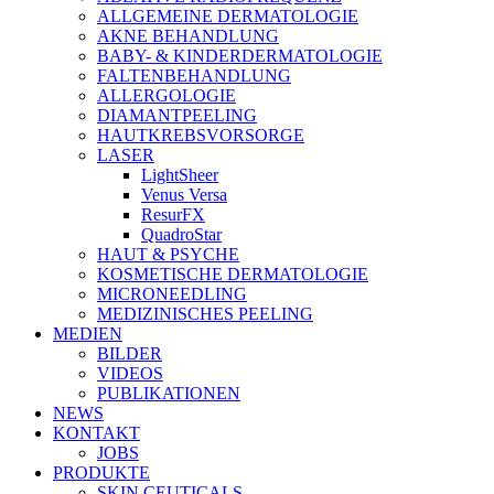
ALLGEMEINE DERMATOLOGIE
AKNE BEHANDLUNG
BABY- & KINDERDERMATOLOGIE
FALTENBEHANDLUNG
ALLERGOLOGIE
DIAMANTPEELING
HAUTKREBSVORSORGE
LASER
LightSheer
Venus Versa
ResurFX
QuadroStar
HAUT & PSYCHE
KOSMETISCHE DERMATOLOGIE
MICRONEEDLING
MEDIZINISCHES PEELING
MEDIEN
BILDER
VIDEOS
PUBLIKATIONEN
NEWS
KONTAKT
JOBS
PRODUKTE
SKIN CEUTICALS