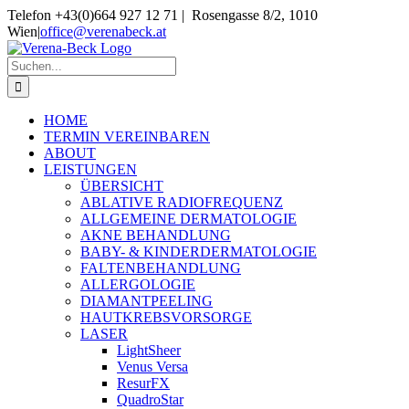
Skip
Telefon +43(0)664 927 12 71 | Rosengasse 8/2, 1010
to
Wien
|
office@verenabeck.at
content
Suche
nach:
HOME
TERMIN VEREINBAREN
ABOUT
LEISTUNGEN
ÜBERSICHT
ABLATIVE RADIOFREQUENZ
ALLGEMEINE DERMATOLOGIE
AKNE BEHANDLUNG
BABY- & KINDERDERMATOLOGIE
FALTENBEHANDLUNG
ALLERGOLOGIE
DIAMANTPEELING
HAUTKREBSVORSORGE
LASER
LightSheer
Venus Versa
ResurFX
QuadroStar