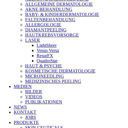
ALLGEMEINE DERMATOLOGIE
AKNE BEHANDLUNG
BABY- & KINDERDERMATOLOGIE
FALTENBEHANDLUNG
ALLERGOLOGIE
DIAMANTPEELING
HAUTKREBSVORSORGE
LASER
LightSheer
Venus Versa
ResurFX
QuadroStar
HAUT & PSYCHE
KOSMETISCHE DERMATOLOGIE
MICRONEEDLING
MEDIZINISCHES PEELING
MEDIEN
BILDER
VIDEOS
PUBLIKATIONEN
NEWS
KONTAKT
JOBS
PRODUKTE
SKIN CEUTICALS