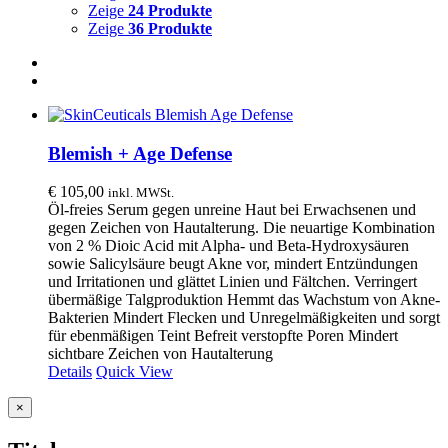
Zeige
24 Produkte
Zeige
36 Produkte
Blemish + Age Defense
€
105,00
inkl. MWSt.
Öl-freies Serum gegen unreine Haut bei Erwachsenen und
gegen Zeichen von Hautalterung. Die neuartige Kombination
von 2 % Dioic Acid mit Alpha- und Beta-Hydroxysäuren
sowie Salicylsäure beugt Akne vor, mindert Entzündungen
und Irritationen und glättet Linien und Fältchen. Verringert
übermäßige Talgproduktion Hemmt das Wachstum von Akne-
Bakterien Mindert Flecken und Unregelmäßigkeiten und sorgt
für ebenmäßigen Teint Befreit verstopfte Poren Mindert
sichtbare Zeichen von Hautalterung
Details
Quick View
Close
×
product
quick