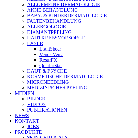
ALLGEMEINE DERMATOLOGIE
AKNE BEHANDLUNG
BABY- & KINDERDERMATOLOGIE
FALTENBEHANDLUNG
ALLERGOLOGIE
DIAMANTPEELING
HAUTKREBSVORSORGE
LASER
LightSheer
Venus Versa
ResurFX
QuadroStar
HAUT & PSYCHE
KOSMETISCHE DERMATOLOGIE
MICRONEEDLING
MEDIZINISCHES PEELING
MEDIEN
BILDER
VIDEOS
PUBLIKATIONEN
NEWS
KONTAKT
JOBS
PRODUKTE
SKIN CEUTICALS