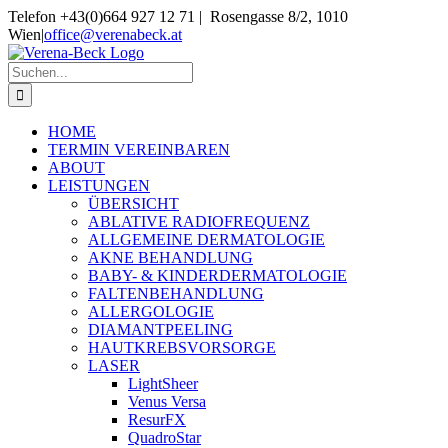
Skip
Telefon +43(0)664 927 12 71 | Rosengasse 8/2, 1010
to
Wien
|
office@verenabeck.at
content
Suche
nach:
HOME
TERMIN VEREINBAREN
ABOUT
LEISTUNGEN
ÜBERSICHT
ABLATIVE RADIOFREQUENZ
ALLGEMEINE DERMATOLOGIE
AKNE BEHANDLUNG
BABY- & KINDERDERMATOLOGIE
FALTENBEHANDLUNG
ALLERGOLOGIE
DIAMANTPEELING
HAUTKREBSVORSORGE
LASER
LightSheer
Venus Versa
ResurFX
QuadroStar