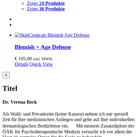
Zeige
24 Produkte
Zeige
36 Produkte
Blemish + Age Defense
€
105,00
inkl. MWSt.
Details
Quick View
Close
×
product
quick
Titel
view
Dr. Verena Beck
Als Wahl- und Privatärztin (keine Kassen) nehme ich mir speziell
Zeit für Ihre medizinischen Anliegen und gehe auf Ihre individuellen
dermatologischen Bedürfnisse ein. Mit meinem Zusatzdiplom der
ÖÄK für Psychotherapeutische Medizin versuche ich vor allem die