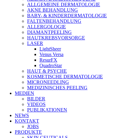
ALLGEMEINE DERMATOLOGIE
AKNE BEHANDLUNG
BABY- & KINDERDERMATOLOGIE
FALTENBEHANDLUNG
ALLERGOLOGIE
DIAMANTPEELING
HAUTKREBSVORSORGE
LASER
LightSheer
Venus Versa
ResurFX
QuadroStar
HAUT & PSYCHE
KOSMETISCHE DERMATOLOGIE
MICRONEEDLING
MEDIZINISCHES PEELING
MEDIEN
BILDER
VIDEOS
PUBLIKATIONEN
NEWS
KONTAKT
JOBS
PRODUKTE
SKIN CEUTICALS