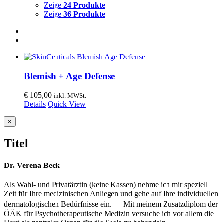
Zeige
24 Produkte
Zeige
36 Produkte
Blemish + Age Defense
€
105,00
inkl. MWSt.
Details
Quick View
Close
×
product
quick
Titel
view
Dr. Verena Beck
Als Wahl- und Privatärztin (keine Kassen) nehme ich mir speziell
Zeit für Ihre medizinischen Anliegen und gehe auf Ihre individuellen
dermatologischen Bedürfnisse ein. Mit meinem Zusatzdiplom der
ÖÄK für Psychotherapeutische Medizin versuche ich vor allem die