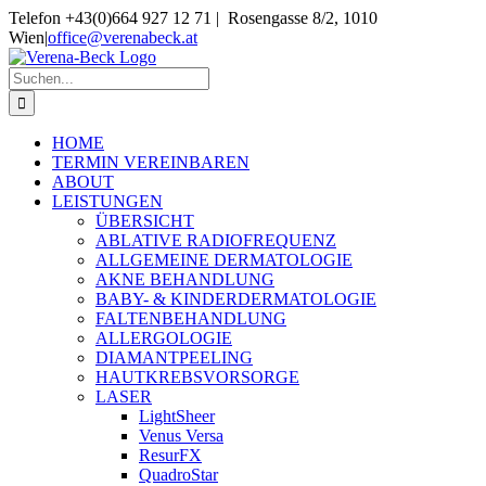
Skip
Telefon +43(0)664 927 12 71 | Rosengasse 8/2, 1010
to
Wien
|
office@verenabeck.at
content
Suche
nach:
HOME
TERMIN VEREINBAREN
ABOUT
LEISTUNGEN
ÜBERSICHT
ABLATIVE RADIOFREQUENZ
ALLGEMEINE DERMATOLOGIE
AKNE BEHANDLUNG
BABY- & KINDERDERMATOLOGIE
FALTENBEHANDLUNG
ALLERGOLOGIE
DIAMANTPEELING
HAUTKREBSVORSORGE
LASER
LightSheer
Venus Versa
ResurFX
QuadroStar