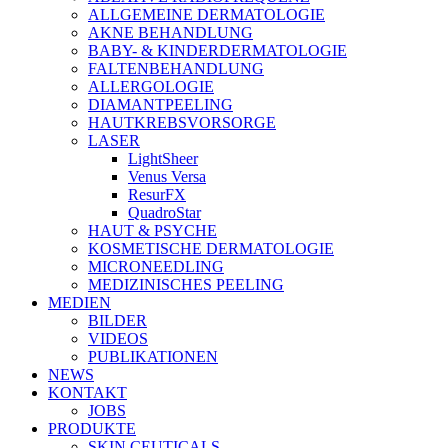
ALLGEMEINE DERMATOLOGIE
AKNE BEHANDLUNG
BABY- & KINDERDERMATOLOGIE
FALTENBEHANDLUNG
ALLERGOLOGIE
DIAMANTPEELING
HAUTKREBSVORSORGE
LASER
LightSheer
Venus Versa
ResurFX
QuadroStar
HAUT & PSYCHE
KOSMETISCHE DERMATOLOGIE
MICRONEEDLING
MEDIZINISCHES PEELING
MEDIEN
BILDER
VIDEOS
PUBLIKATIONEN
NEWS
KONTAKT
JOBS
PRODUKTE
SKIN CEUTICALS