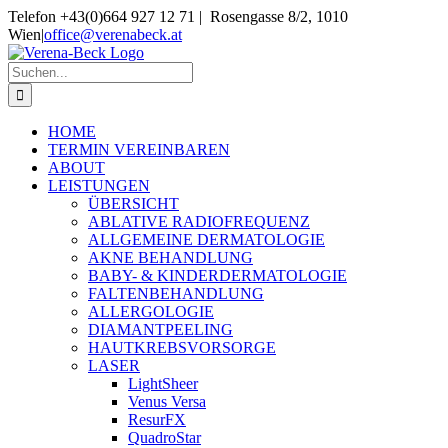
Skip
Telefon +43(0)664 927 12 71 | Rosengasse 8/2, 1010
to
Wien
|
office@verenabeck.at
content
Suche
nach:
HOME
TERMIN VEREINBAREN
ABOUT
LEISTUNGEN
ÜBERSICHT
ABLATIVE RADIOFREQUENZ
ALLGEMEINE DERMATOLOGIE
AKNE BEHANDLUNG
BABY- & KINDERDERMATOLOGIE
FALTENBEHANDLUNG
ALLERGOLOGIE
DIAMANTPEELING
HAUTKREBSVORSORGE
LASER
LightSheer
Venus Versa
ResurFX
QuadroStar