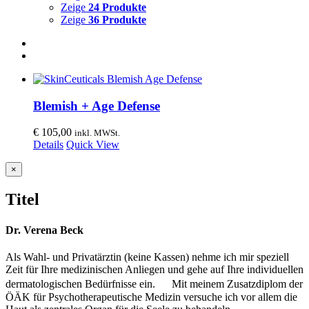
Zeige
24 Produkte
Zeige
36 Produkte
Blemish + Age Defense
€
105,00
inkl. MWSt.
Details
Quick View
Close
×
product
quick
Titel
view
Dr. Verena Beck
Als Wahl- und Privatärztin (keine Kassen) nehme ich mir speziell
Zeit für Ihre medizinischen Anliegen und gehe auf Ihre individuellen
dermatologischen Bedürfnisse ein. Mit meinem Zusatzdiplom der
ÖÄK für Psychotherapeutische Medizin versuche ich vor allem die