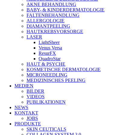
AKNE BEHANDLUNG
BABY- & KINDERDERMATOLOGIE
FALTENBEHANDLUNG
ALLERGOLOGIE
DIAMANTPEELING
HAUTKREBSVORSORGE
LASER
LightSheer
Venus Versa
ResurFX
QuadroStar
HAUT & PSYCHE
KOSMETISCHE DERMATOLOGIE
MICRONEEDLING
MEDIZINISCHES PEELING
MEDIEN
BILDER
VIDEOS
PUBLIKATIONEN
NEWS
KONTAKT
JOBS
PRODUKTE
SKIN CEUTICALS
COLLAGEN SYSTEM 3.0