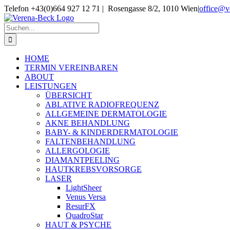
Skip
Telefon +43(0)664 927 12 71 | Rosengasse 8/2, 1010 Wien
|
office@v
to
content
Suche
nach:
HOME
TERMIN VEREINBAREN
ABOUT
LEISTUNGEN
ÜBERSICHT
ABLATIVE RADIOFREQUENZ
ALLGEMEINE DERMATOLOGIE
AKNE BEHANDLUNG
BABY- & KINDERDERMATOLOGIE
FALTENBEHANDLUNG
ALLERGOLOGIE
DIAMANTPEELING
HAUTKREBSVORSORGE
LASER
LightSheer
Venus Versa
ResurFX
QuadroStar
HAUT & PSYCHE