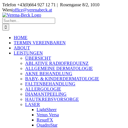
Skip
Telefon +43(0)664 927 12 71 | Rosengasse 8/2, 1010
to
Wien
|
office@verenabeck.at
content
Suche
nach:
HOME
TERMIN VEREINBAREN
ABOUT
LEISTUNGEN
ÜBERSICHT
ABLATIVE RADIOFREQUENZ
ALLGEMEINE DERMATOLOGIE
AKNE BEHANDLUNG
BABY- & KINDERDERMATOLOGIE
FALTENBEHANDLUNG
ALLERGOLOGIE
DIAMANTPEELING
HAUTKREBSVORSORGE
LASER
LightSheer
Venus Versa
ResurFX
QuadroStar