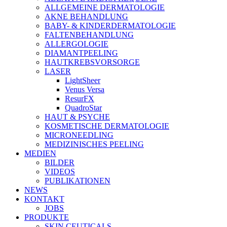
ALLGEMEINE DERMATOLOGIE
AKNE BEHANDLUNG
BABY- & KINDERDERMATOLOGIE
FALTENBEHANDLUNG
ALLERGOLOGIE
DIAMANTPEELING
HAUTKREBSVORSORGE
LASER
LightSheer
Venus Versa
ResurFX
QuadroStar
HAUT & PSYCHE
KOSMETISCHE DERMATOLOGIE
MICRONEEDLING
MEDIZINISCHES PEELING
MEDIEN
BILDER
VIDEOS
PUBLIKATIONEN
NEWS
KONTAKT
JOBS
PRODUKTE
SKIN CEUTICALS