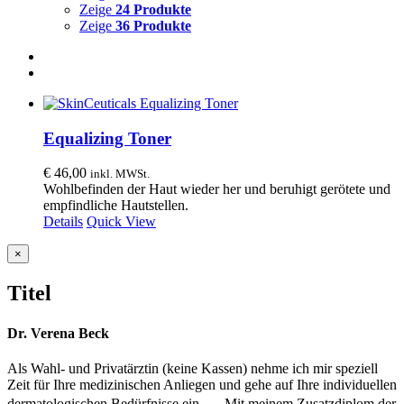
Zeige
24 Produkte
Zeige
36 Produkte
Equalizing Toner
€
46,00
inkl. MWSt.
Wohlbefinden der Haut wieder her und beruhigt gerötete und
empfindliche Hautstellen.
Details
Quick View
Close
×
product
quick
Titel
view
Dr. Verena Beck
Als Wahl- und Privatärztin (keine Kassen) nehme ich mir speziell
Zeit für Ihre medizinischen Anliegen und gehe auf Ihre individuellen
dermatologischen Bedürfnisse ein. Mit meinem Zusatzdiplom der