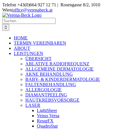
Skip
Telefon +43(0)664 927 12 71 | Rosengasse 8/2, 1010
to
Wien
|
office@verenabeck.at
content
Suche
nach:
HOME
TERMIN VEREINBAREN
ABOUT
LEISTUNGEN
ÜBERSICHT
ABLATIVE RADIOFREQUENZ
ALLGEMEINE DERMATOLOGIE
AKNE BEHANDLUNG
BABY- & KINDERDERMATOLOGIE
FALTENBEHANDLUNG
ALLERGOLOGIE
DIAMANTPEELING
HAUTKREBSVORSORGE
LASER
LightSheer
Venus Versa
ResurFX
QuadroStar