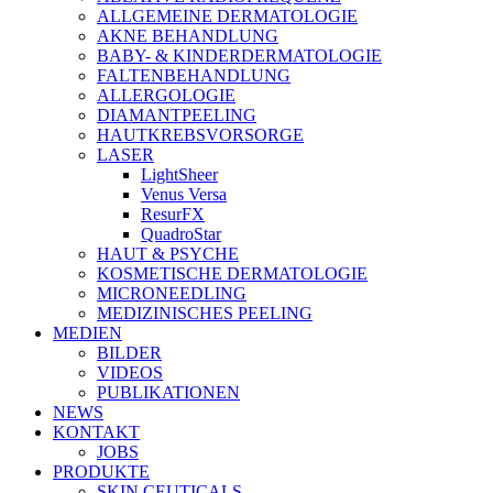
ALLGEMEINE DERMATOLOGIE
AKNE BEHANDLUNG
BABY- & KINDERDERMATOLOGIE
FALTENBEHANDLUNG
ALLERGOLOGIE
DIAMANTPEELING
HAUTKREBSVORSORGE
LASER
LightSheer
Venus Versa
ResurFX
QuadroStar
HAUT & PSYCHE
KOSMETISCHE DERMATOLOGIE
MICRONEEDLING
MEDIZINISCHES PEELING
MEDIEN
BILDER
VIDEOS
PUBLIKATIONEN
NEWS
KONTAKT
JOBS
PRODUKTE
SKIN CEUTICALS