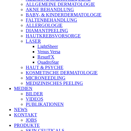
ALLGEMEINE DERMATOLOGIE
AKNE BEHANDLUNG
BABY- & KINDERDERMATOLOGIE
FALTENBEHANDLUNG
ALLERGOLOGIE
DIAMANTPEELING
HAUTKREBSVORSORGE
LASER
LightSheer
Venus Versa
ResurFX
QuadroStar
HAUT & PSYCHE
KOSMETISCHE DERMATOLOGIE
MICRONEEDLING
MEDIZINISCHES PEELING
MEDIEN
BILDER
VIDEOS
PUBLIKATIONEN
NEWS
KONTAKT
JOBS
PRODUKTE
SKIN CEUTICALS