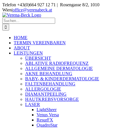
Skip
Telefon +43(0)664 927 12 71 | Rosengasse 8/2, 1010
to
Wien
|
office@verenabeck.at
content
Suche
nach:
HOME
TERMIN VEREINBAREN
ABOUT
LEISTUNGEN
ÜBERSICHT
ABLATIVE RADIOFREQUENZ
ALLGEMEINE DERMATOLOGIE
AKNE BEHANDLUNG
BABY- & KINDERDERMATOLOGIE
FALTENBEHANDLUNG
ALLERGOLOGIE
DIAMANTPEELING
HAUTKREBSVORSORGE
LASER
LightSheer
Venus Versa
ResurFX
QuadroStar