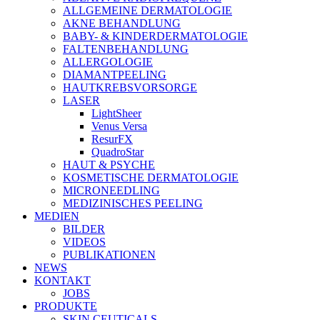
ALLGEMEINE DERMATOLOGIE
AKNE BEHANDLUNG
BABY- & KINDERDERMATOLOGIE
FALTENBEHANDLUNG
ALLERGOLOGIE
DIAMANTPEELING
HAUTKREBSVORSORGE
LASER
LightSheer
Venus Versa
ResurFX
QuadroStar
HAUT & PSYCHE
KOSMETISCHE DERMATOLOGIE
MICRONEEDLING
MEDIZINISCHES PEELING
MEDIEN
BILDER
VIDEOS
PUBLIKATIONEN
NEWS
KONTAKT
JOBS
PRODUKTE
SKIN CEUTICALS