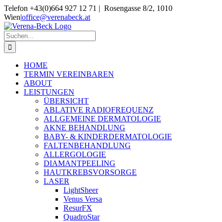
Skip
Telefon +43(0)664 927 12 71 | Rosengasse 8/2, 1010
to
Wien
|
office@verenabeck.at
content
Suche
nach:
HOME
TERMIN VEREINBAREN
ABOUT
LEISTUNGEN
ÜBERSICHT
ABLATIVE RADIOFREQUENZ
ALLGEMEINE DERMATOLOGIE
AKNE BEHANDLUNG
BABY- & KINDERDERMATOLOGIE
FALTENBEHANDLUNG
ALLERGOLOGIE
DIAMANTPEELING
HAUTKREBSVORSORGE
LASER
LightSheer
Venus Versa
ResurFX
QuadroStar