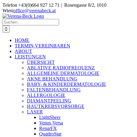
Skip
Telefon +43(0)664 927 12 71 | Rosengasse 8/2, 1010
to
Wien
|
office@verenabeck.at
content
Suche
nach:
HOME
TERMIN VEREINBAREN
ABOUT
LEISTUNGEN
ÜBERSICHT
ABLATIVE RADIOFREQUENZ
ALLGEMEINE DERMATOLOGIE
AKNE BEHANDLUNG
BABY- & KINDERDERMATOLOGIE
FALTENBEHANDLUNG
ALLERGOLOGIE
DIAMANTPEELING
HAUTKREBSVORSORGE
LASER
LightSheer
Venus Versa
ResurFX
QuadroStar