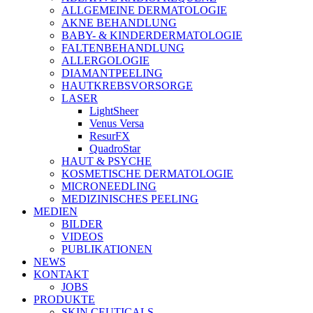
ALLGEMEINE DERMATOLOGIE
AKNE BEHANDLUNG
BABY- & KINDERDERMATOLOGIE
FALTENBEHANDLUNG
ALLERGOLOGIE
DIAMANTPEELING
HAUTKREBSVORSORGE
LASER
LightSheer
Venus Versa
ResurFX
QuadroStar
HAUT & PSYCHE
KOSMETISCHE DERMATOLOGIE
MICRONEEDLING
MEDIZINISCHES PEELING
MEDIEN
BILDER
VIDEOS
PUBLIKATIONEN
NEWS
KONTAKT
JOBS
PRODUKTE
SKIN CEUTICALS