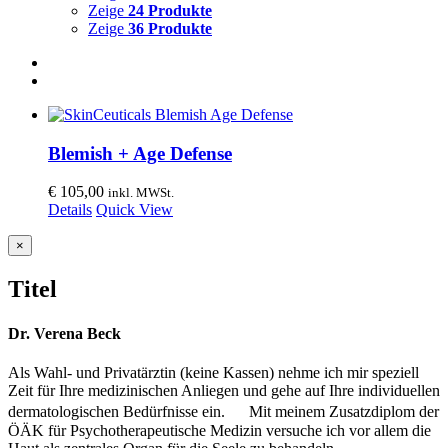
Zeige
24 Produkte
Zeige
36 Produkte
Blemish + Age Defense
€
105,00
inkl. MWSt.
Details
Quick View
Close
×
product
quick
Titel
view
Dr. Verena Beck
Als Wahl- und Privatärztin (keine Kassen) nehme ich mir speziell
Zeit für Ihre medizinischen Anliegen und gehe auf Ihre individuellen
dermatologischen Bedürfnisse ein. Mit meinem Zusatzdiplom der
ÖÄK für Psychotherapeutische Medizin versuche ich vor allem die