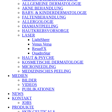
ALLGEMEINE DERMATOLOGIE
AKNE BEHANDLUNG
BABY- & KINDERDERMATOLOGIE
FALTENBEHANDLUNG
ALLERGOLOGIE
DIAMANTPEELING
HAUTKREBSVORSORGE
LASER
LightSheer
Venus Versa
ResurFX
QuadroStar
HAUT & PSYCHE
KOSMETISCHE DERMATOLOGIE
MICRONEEDLING
MEDIZINISCHES PEELING
MEDIEN
BILDER
VIDEOS
PUBLIKATIONEN
NEWS
KONTAKT
JOBS
PRODUKTE
SKIN CEUTICALS