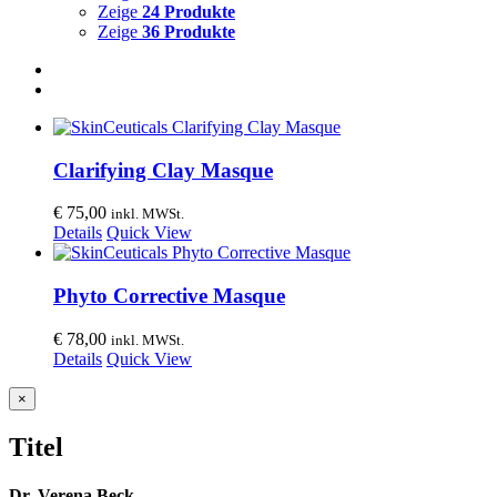
Zeige
24 Produkte
Zeige
36 Produkte
Clarifying Clay Masque
€
75,00
inkl. MWSt.
Details
Quick View
Phyto Corrective Masque
€
78,00
inkl. MWSt.
Details
Quick View
Close
×
product
quick
Titel
view
Dr. Verena Beck