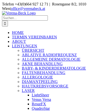
Skip
Telefon +43(0)664 927 12 71 | Rosengasse 8/2, 1010
to
Wien
|
office@verenabeck.at
content
Suche
nach:
HOME
TERMIN VEREINBAREN
ABOUT
LEISTUNGEN
ÜBERSICHT
ABLATIVE RADIOFREQUENZ
ALLGEMEINE DERMATOLOGIE
AKNE BEHANDLUNG
BABY- & KINDERDERMATOLOGIE
FALTENBEHANDLUNG
ALLERGOLOGIE
DIAMANTPEELING
HAUTKREBSVORSORGE
LASER
LightSheer
Venus Versa
ResurFX
QuadroStar